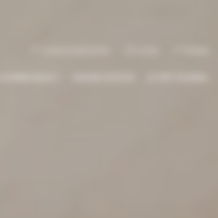
L'autoconstruction
Livres
Presse
 SOMMES-NOUS ?
GALERIE PHOTOS
LE TINY JOURNAL