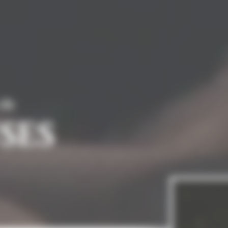
 de
SES