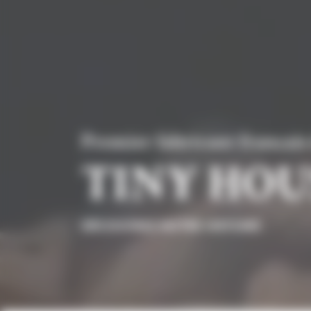
Premier fabricant français
TINY HOU
DÉCOUVREZ NOTRE HISTOIRE