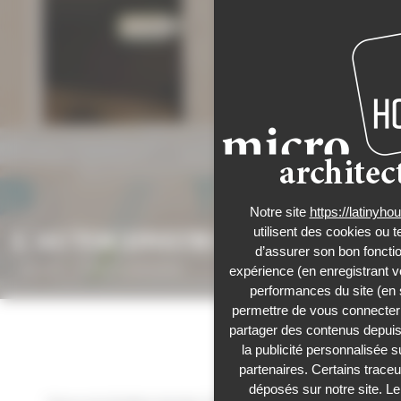
Notre site
https://latinyh
utilisent des cookies ou t
L’AUTOCONSTRUCTION
d’assurer son bon foncti
Accueil
›
L’autoconstruction
expérience (en enregistrant v
performances du site (en 
Panneau de gestion des cookies
permettre de vous connecter 
partager des contenus depuis n
la publicité personnalisée s
partenaires. Certains trace
déposés sur notre site. Le