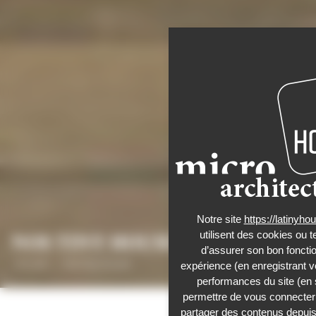
Notre site
https://latinyh
utilisent des cookies ou t
NOS TINY HOUSES
d’assurer son bon foncti
Accueil
›
Nos tiny houses
expérience (en enregistrant v
performances du site (en 
Panneau de gestion des cookies
permettre de vous connecter 
partager des contenus depuis n