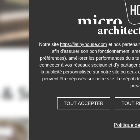
Notre site
https://latinyhouse.com
et nos partenair
afin d’assurer son bon fonctionnement, amél
préférences), améliorer les performances du site
connecter à vos réseaux sociaux et d’y partager de
la publicité personnalisée sur notre site ou ceux
peuvent être déposés sur notre site. Le dépôt d
préal
 & Sophie
TOUT ACCEPTER
TOUT R
Politique de