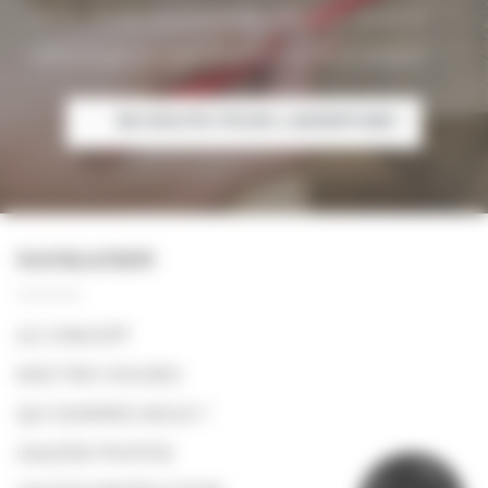
notre équipe est à votre écoute pour dessiner
votre projet et vous proposer un devis adapté.
EN ROUTE POUR L'AVENTURE !
NAVIGATION
LE CONCEPT
NOS TINY HOUSES
QUI SOMMES-NOUS ?
GALERIE PHOTOS
P
R
?
Ê
Y
T
N