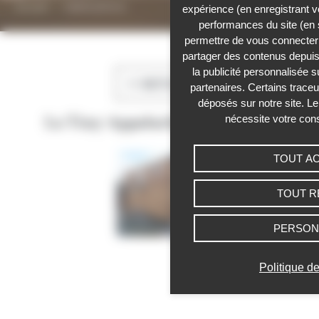
Accueil
›
Galerie photos
expérience (en enregistrant v
performances du site (en 
Panneau de gestion des cookies
permettre de vous connecter 
partager des contenus depuis n
la publicité personnalisée s
RETOUR
partenaires. Certains trace
déposés sur notre site. Le
nécessite votre con
La Tiny Appalache de Sophie V
TOUT A
TOUT R
PERSON
Politique de