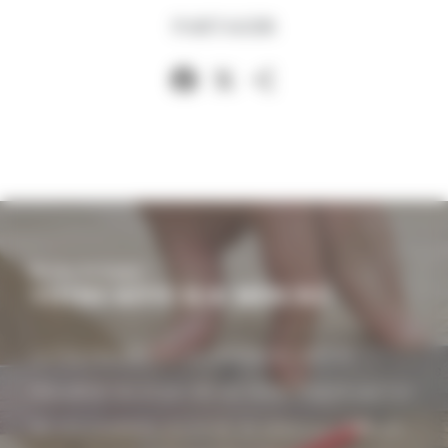
PARTAGER
Facebook
X
Partager
Be tiny, be happy!
VOTRE RÊVE SUR MESURE
La Tiny House vous accompagne dans la
réalisation du projet de vos rêves. Inspiré par l'un
de nos modèles, ou envie de plans sur-mesure,