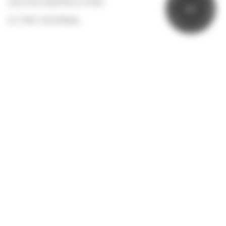
L’AUTOCONSTRUCTION
P
I
T
O
U
N
R
LE TINY JOURNAL
E
L
E
A
I
V
AUTOUR DE LA TINY
PRESSE
NOS PARTENAIRES
LIVRES
SUIVEZ-NOUS