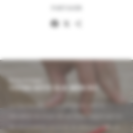
PARTAGER
Facebook
X
Partager
Be tiny, be happy!
VOTRE RÊVE SUR MESURE
La Tiny House vous accompagne dans la
réalisation du projet de vos rêves. Inspiré par l'un
de nos modèles, ou envie de plans sur-mesure,