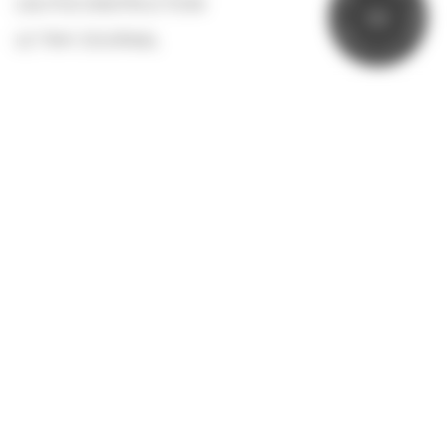
L’AUTOCONSTRUCTION
P
I
T
O
U
N
R
LE TINY JOURNAL
E
L
E
A
I
V
AUTOUR DE LA TINY
PRESSE
NOS PARTENAIRES
LIVRES
SUIVEZ-NOUS