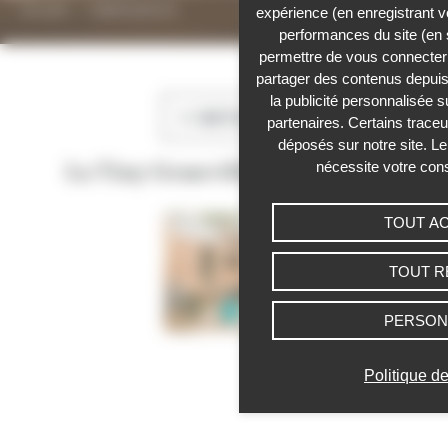
Accueil
›
Galerie photos
expérience (en enregistrant v
performances du site (en 
Panneau de gestion des cookies
permettre de vous connecter 
partager des contenus depuis n
la publicité personnalisée s
RETOUR
partenaires. Certains trace
déposés sur notre site. Le
nécessite votre con
La Tiny Granville de Murielle
TOUT A
TOUT R
PERSON
Politique de