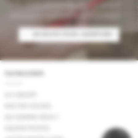
notre équipe est à votre écoute pour dessiner
votre projet et vous proposer un devis adapté.
EN ROUTE POUR L'AVENTURE !
NAVIGATION
LE CONCEPT
NOS TINY HOUSES
QUI SOMMES-NOUS ?
GALERIE PHOTOS
P
R
?
Ê
Y
T
N