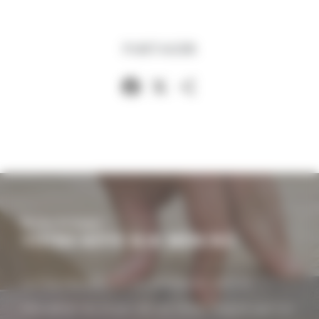
PARTAGER
Facebook
X
Partager
Be tiny, be happy!
VOTRE RÊVE SUR MESURE
La Tiny House vous accompagne dans la
réalisation du projet de vos rêves. Inspiré par l'un