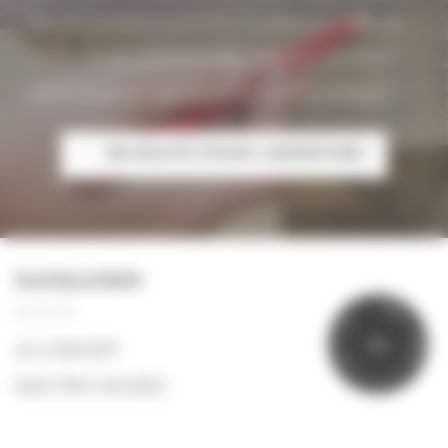
de nos modèles, ou envie de plans sur-mesure,
notre équipe est à votre écoute pour dessiner
votre projet et vous proposer un devis adapté.
EN ROUTE POUR L'AVENTURE !
NAVIGATION
P
R
?
Ê
Y
T
N
P
I
T
O
LE CONCEPT
U
N
R
E
L
E
A
I
V
NOS TINY HOUSES
QUI SOMMES-NOUS ?