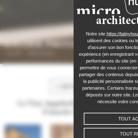
Notre site
https://latinyh
utilisent des cookies ou t
GALERIE PHOTOS
d’assurer son bon foncti
Accueil
›
Galerie photos
expérience (en enregistrant v
performances du site (en 
Panneau de gestion des cookies
permettre de vous connecter 
partager des contenus depuis n
la publicité personnalisée s
RETOUR
partenaires. Certains trace
déposés sur notre site. Le
nécessite votre con
La Tiny Appalache de Camille &
François-Xavier
TOUT A
TOUT R