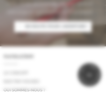
notre équipe est à votre écoute pour dessiner
votre projet et vous proposer un devis adapté.
EN ROUTE POUR L'AVENTURE !
NAVIGATION
P
R
?
Ê
Y
T
N
LE CONCEPT
P
I
T
O
U
N
R
E
NOS TINY HOUSES
L
E
A
I
V
QUI SOMMES-NOUS ?
GALERIE PHOTOS