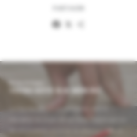
PARTAGER
Facebook
X
Partager
Be tiny, be happy!
VOTRE RÊVE SUR MESURE
La Tiny House vous accompagne dans la
réalisation du projet de vos rêves. Inspiré par l'un
de nos modèles, ou envie de plans sur-mesure,