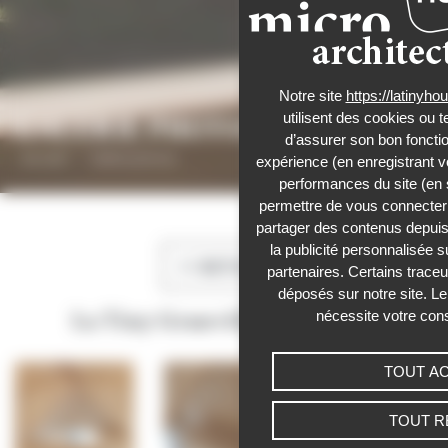
Notre site
https://latinyh
utilisent des cookies ou t
GALERIE PHOTOS
d’assurer son bon foncti
Accueil
›
Galerie photos
expérience (en enregistrant v
performances du site (en 
Panneau de gestion des cookies
permettre de vous connecter 
partager des contenus depuis n
la publicité personnalisée s
RETOUR
partenaires. Certains trace
déposés sur notre site. Le
nécessite votre con
La Tiny Granville de Roxane
TOUT A
TOUT R