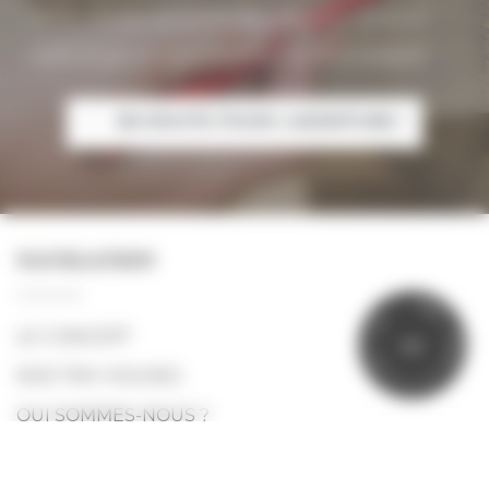
notre équipe est à votre écoute pour dessiner
votre projet et vous proposer un devis adapté.
EN ROUTE POUR L'AVENTURE !
NAVIGATION
P
R
?
Ê
Y
T
N
LE CONCEPT
P
I
T
O
U
N
R
E
NOS TINY HOUSES
L
E
A
I
V
QUI SOMMES-NOUS ?
GALERIE PHOTOS