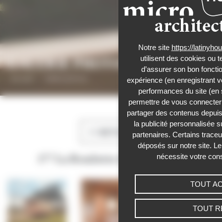
Notre site
https://latinyh
utilisent des cookies ou t
GALERIE PHOTOS
d’assurer son bon foncti
Accueil
›
Galerie photos
expérience (en enregistrant v
performances du site (en 
Panneau de gestion des cookies
permettre de vous connecter 
partager des contenus depuis n
la publicité personnalisée s
RETOUR
partenaires. Certains trace
déposés sur notre site. Le
nécessite votre con
177 La Roulotte de Stéphanie
TOUT A
TOUT R