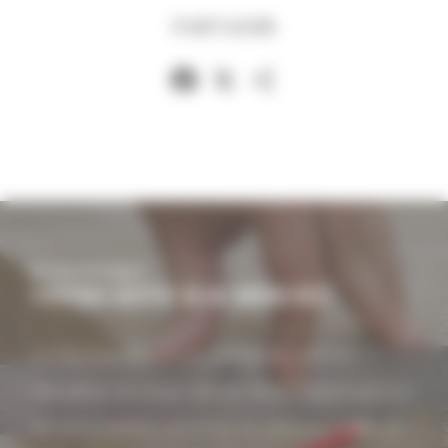
PARTAGER
Facebook
X
Partager
Be tiny, be happy!
VOTRE RÊVE SUR MESURE
La Tiny House vous accompagne dans la
réalisation du projet de vos rêves. Inspiré par l'un
de nos modèles, ou envie de plans sur-mesure,