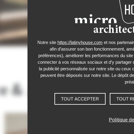
Notre site
https://latinyhouse.com
et nos partenair
afin d’assurer son bon fonctionnement, amél
préférences), améliorer les performances du site
connecter à vos réseaux sociaux et d’y partager de
la publicité personnalisée sur notre site ou ceux
peuvent être déposés sur notre site. Le dépôt d
préal
e & Aurélie
TOUT ACCEPTER
TOUT R
Politique de