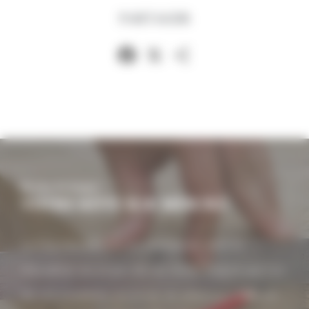
PARTAGER
Facebook
X
Partager
Be tiny, be happy!
VOTRE RÊVE SUR MESURE
La Tiny House vous accompagne dans la
réalisation du projet de vos rêves. Inspiré par l'un
de nos modèles, ou envie de plans sur-mesure,