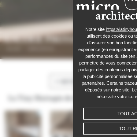
Notre site
https://latinyh
utilisent des cookies ou t
GALERIE PHOTOS
d’assurer son bon foncti
Accueil
›
Galerie photos
expérience (en enregistrant v
performances du site (en 
Panneau de gestion des cookies
permettre de vous connecter 
partager des contenus depuis n
la publicité personnalisée s
RETOUR
partenaires. Certains trace
déposés sur notre site. Le
nécessite votre con
La Tiny Huttopie de Marine & Arthur
TOUT A
TOUT R