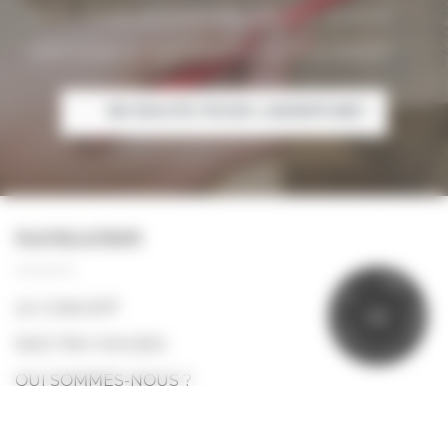
notre équipe est à votre écoute pour dessiner
votre projet et vous proposer un devis adapté.
EN ROUTE POUR L'AVENTURE !
NAVIGATION
P
R
?
Ê
Y
T
N
LE CONCEPT
P
I
T
O
U
N
R
E
NOS TINY HOUSES
L
E
A
I
V
QUI SOMMES-NOUS ?
GALERIE PHOTOS